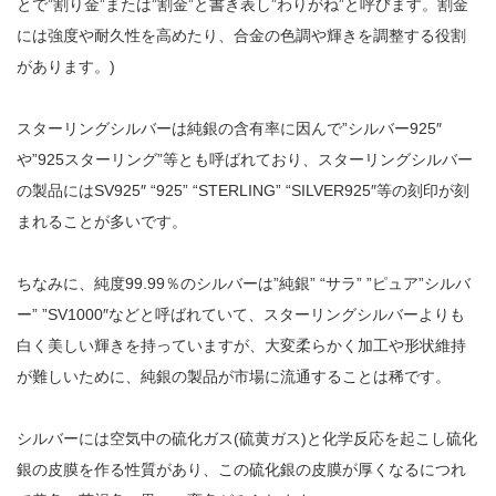
とで”割り金”または”割金”と書き表し”わりがね”と呼びます。割金
には強度や耐久性を高めたり、合金の色調や輝きを調整する役割
があります。)
スターリングシルバーは純銀の含有率に因んで”シルバー925″
や”925スターリング”等とも呼ばれており、スターリングシルバー
の製品にはSV925″ “925” “STERLING” “SILVER925″等の刻印が刻
まれることが多いです。
ちなみに、純度99.99％のシルバーは”純銀” “サラ” ”ピュア”シルバ
ー” ”SV1000″などと呼ばれていて、スターリングシルバーよりも
白く美しい輝きを持っていますが、大変柔らかく加工や形状維持
が難しいために、純銀の製品が市場に流通することは稀です。
シルバーには空気中の硫化ガス(硫黄ガス)と化学反応を起こし硫化
銀の皮膜を作る性質があり、この硫化銀の皮膜が厚くなるにつれ