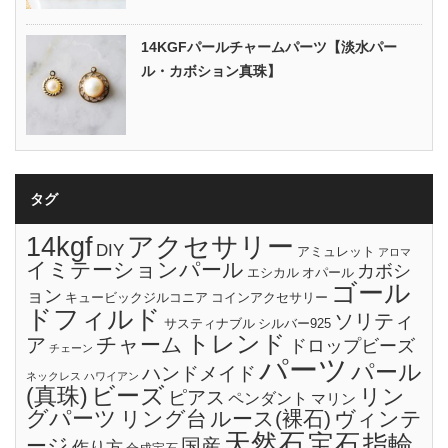
14KGFパールチャームパーツ【淡水パー
ル・カボション真珠】
タグ
14kgf
アクセサリー
DIY
アミュレット
アロマ
イミテーションパール
カボシ
エシカル
オパール
ゴール
ョン
キュービックジルコニア
コインアクセサリー
ドフィルド
ソリティ
サスティナブル
シルバー925
トレンド
チャーム
ア
ドロップビーズ
チェーン
パーツ
パール
ハンドメイド
ネックレス
ハワイアン
ビーズ
(真珠)
リン
ピアス
ペンダント
マリン
グパーツ
リング台
ルース(裸石)
ヴィンテ
天然石
宝石
指輪
ージ
国産
作り方