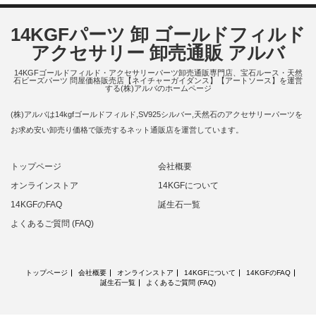
14KGFパーツ 卸 ゴールドフィルド
アクセサリー 卸売通販 アルバ
14KGFゴールドフィルド・アクセサリーパーツ卸売通販専門店、宝石ルース・天然
石ビーズパーツ 問屋価格販売店【ネイチャーガイダンス】【アートソース】を運営
する(株)アルバのホームページ
(株)アルバは14kgfゴールドフィルド,SV925シルバー,天然石のアクセサリーパーツを
お求め安い卸売り価格で販売するネット通販店を運営しています。
トップページ
会社概要
オンラインストア
14KGFについて
14KGFのFAQ
誕生石一覧
よくあるご質問 (FAQ)
トップページ
会社概要
オンラインストア
14KGFについて
14KGFのFAQ
誕生石一覧
よくあるご質問 (FAQ)