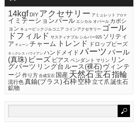
14kgf
アクセサリー
DIY
アミュレット
アロマ
イミテーションパール
カボシ
エシカル
オパール
ゴール
ョン
キュービックジルコニア
コインアクセサリー
ドフィルド
ソリティ
サスティナブル
シルバー925
トレンド
チャーム
ア
ドロップビーズ
チェーン
パーツ
パール
ハンドメイド
ネックレス
ハワイアン
ビーズ
(真珠)
リン
ピアス
ペンダント
マリン
グパーツ
リング台
ルース(裸石)
ヴィンテ
天然石
宝石
指輪
ージ
国産
作り方
合成宝石
石枠
空枠
真鍮(ブラス)
立て爪
誕生石
流行色
鉱物