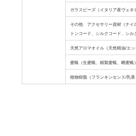
ガラスビーズ（イタリア産ヴェネ
その他 アクセサリー資材（ナイ
トンコード、シルクコード、シル
天然アロマオイル（天然精油/エ
蜜蝋（生蜜蝋、精製蜜蝋、晒蜜蝋
植物樹脂（フランキンセンス/乳香