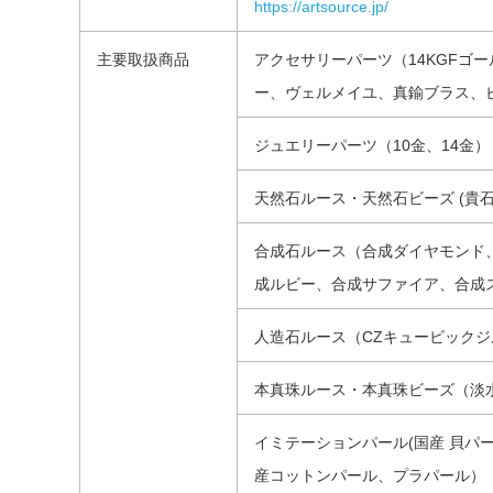
https://artsource.jp/
主要取扱商品
アクセサリーパーツ（14KGFゴー
ー、ヴェルメイユ、真鍮ブラス、
ジュエリーパーツ（10金、14金）
天然石ルース・天然石ビーズ (貴石
合成石ルース（合成ダイヤモンド
成ルビー、合成サファイア、合成
人造石ルース（CZキュービック
本真珠ルース・本真珠ビーズ（淡
イミテーションパール(国産 貝パ
産コットンパール、プラパール）