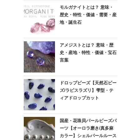
モルガナイトとは？ 意味・
歴史・特性・価値・需要・産
地・誕生石
アメジストとは？ 意味・歴
史・産地・特性・価値・宝石
言葉
ドロップビーズ【天然石ビー
ズ/ラピスラズリ】雫型・テ
ィアドロップカット
国産・花珠貝パールビーズパ
ーツ【オーロラ磨き/真多麻
カラー】シェルパールルース