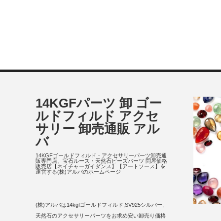
14KGFパーツ 卸 ゴー
ルドフィルド アクセ
サリー 卸売通販 アル
バ
14KGFゴールドフィルド・アクセサリーパーツ卸売通
販専門店、宝石ルース・天然石ビーズパーツ 問屋価格
販売店【ネイチャーガイダンス】【アートソース】を
運営する(株)アルバのホームページ
(株)アルバは14kgfゴールドフィルド,SV925シルバー,
天然石のアクセサリーパーツをお求め安い卸売り価格