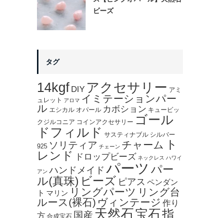
ビーズ
タグ
14kgf
アクセサリー
DIY
アミ
イミテーションパー
ュレット
アロマ
ル
カボション
エシカル
オパール
キュービッ
ゴール
クジルコニア
コインアクセサリー
ドフィルド
サスティナブル
シルバー
ト
チャーム
ソリティア
925
チェーン
レンド
ドロップビーズ
ネックレス
ハワイ
パーツ
パー
ハンドメイド
アン
ビーズ
ル(真珠)
ピアス
ペンダン
リングパーツ
リング台
ト
マリン
ルース(裸石)
ヴィンテージ
作り
天然石
宝石
指
国産
方
合成宝石