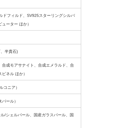
ルドフィルド、SV925スターリングシルバ
ピューター ほか）
、半貴石)
、合成モアサナイト、合成エメラルド、合
スピネル ほか）
ジルコニア）
水パール）
ール/シェルパール、国産ガラスパール、国