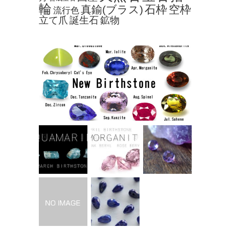
輪
石枠
空枠
真鍮(ブラス)
流行色
立て爪
誕生石
鉱物