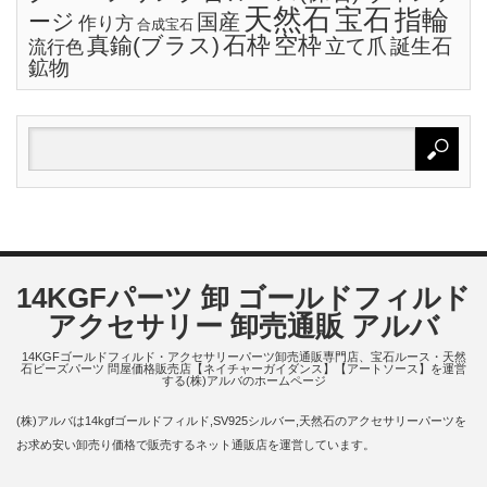
天然石
宝石
指輪
ージ
国産
作り方
合成宝石
石枠
空枠
真鍮(ブラス)
立て爪
誕生石
流行色
鉱物
14KGFパーツ 卸 ゴールドフィルド
アクセサリー 卸売通販 アルバ
14KGFゴールドフィルド・アクセサリーパーツ卸売通販専門店、宝石ルース・天然
石ビーズパーツ 問屋価格販売店【ネイチャーガイダンス】【アートソース】を運営
する(株)アルバのホームページ
(株)アルバは14kgfゴールドフィルド,SV925シルバー,天然石のアクセサリーパーツを
お求め安い卸売り価格で販売するネット通販店を運営しています。