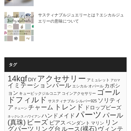
サスティナブルジュエリーとは？エシカルジュ
エリーの意味について
タグ
14kgf
アクセサリー
DIY
アミュレット
アロマ
イミテーションパール
カボシ
エシカル
オパール
ゴール
ョン
キュービックジルコニア
コインアクセサリー
ドフィルド
ソリティ
サスティナブル
シルバー925
トレンド
チャーム
ア
ドロップビーズ
チェーン
パーツ
パール
ハンドメイド
ネックレス
ハワイアン
ビーズ
(真珠)
リン
ピアス
ペンダント
マリン
グパーツ
リング台
ルース(裸石)
ヴィンテ