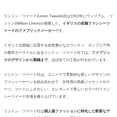
リントン・ツイード(Linton Tweeds)社は1912年に
ウ
ィ
リ
ア
ム
・
リ
ン
ト
ン(William Linton)が
創業した、
イギリスの老舗ファンシーツ
イードのファブリックメーカー
です。
イギリス北西端に位置する自然豊かなカウンティ、カンブリア州
の都市カーライルにあるリントン・ツイード社では、
ファブリッ
クのデザインから製織まで
、ほぼ全ての工程が行われています。
リントン・ツイード社は、ユニークで革新的な新しいデザインの
ファンシーヤーンを組み合わせて、女性用の高級ジャケットやス
ーツ、コートにふさわしい、エレガントで美しいカラーのファン
シーツイード生地を織り上げています。
リントン・ツイード社は
婦人服ファッションに特化した斬新なデ