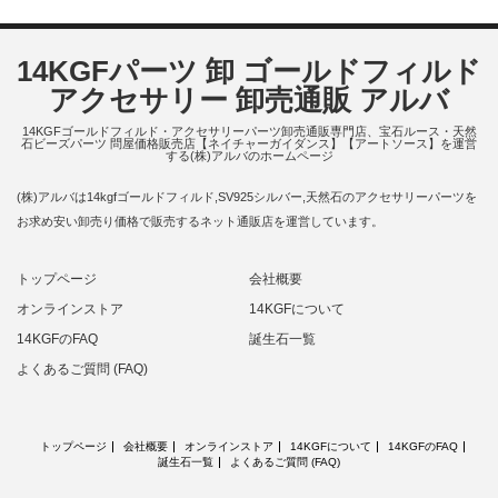
14KGFパーツ 卸 ゴールドフィルド
アクセサリー 卸売通販 アルバ
14KGFゴールドフィルド・アクセサリーパーツ卸売通販専門店、宝石ルース・天然
石ビーズパーツ 問屋価格販売店【ネイチャーガイダンス】【アートソース】を運営
する(株)アルバのホームページ
(株)アルバは14kgfゴールドフィルド,SV925シルバー,天然石のアクセサリーパーツを
お求め安い卸売り価格で販売するネット通販店を運営しています。
トップページ
会社概要
オンラインストア
14KGFについて
14KGFのFAQ
誕生石一覧
よくあるご質問 (FAQ)
トップページ
会社概要
オンラインストア
14KGFについて
14KGFのFAQ
誕生石一覧
よくあるご質問 (FAQ)