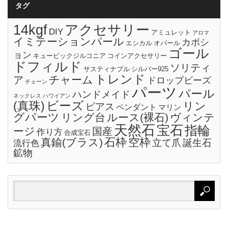
タグ
14kgf
アクセサリー
DIY
アミュレット
アロマ
イミテーションパール
カボシ
エシカル
オパール
ゴール
ョン
キュービックジルコニア
コインアクセサリー
ドフィルド
ソリティ
サスティナブル
シルバー925
トレンド
チャーム
ア
ドロップビーズ
チェーン
パーツ
パール
ハンドメイド
ネックレス
ハワイアン
ビーズ
(真珠)
リン
ピアス
ペンダント
マリン
グパーツ
リング台
ルース(裸石)
ヴィンテ
天然石
宝石
指輪
ージ
国産
作り方
合成宝石
石枠
空枠
真鍮(ブラス)
立て爪
誕生石
流行色
鉱物