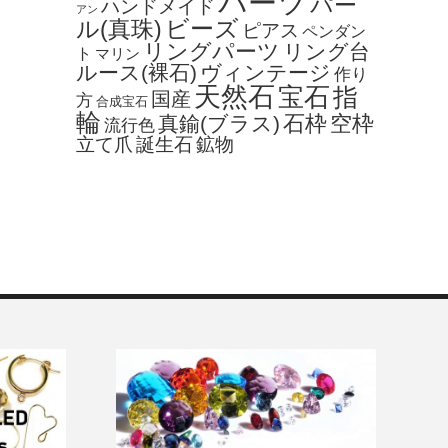
パーツ
パー
ハンドメイド
アン
ビーズ
ル(真珠)
ピアス
ペンダン
リングパーツ
リング台
ト
マリン
ルース(裸石)
ヴィンテージ
作り
天然石
宝石
指
国産
方
合成宝石
輪
石枠
空枠
真鍮(ブラス)
流行色
立て爪
誕生石
鉱物