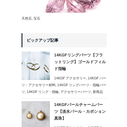
天然石
,
宝石
ピックアップ記事
14KGFリングパーツ【フラ
ットリング】ゴールドフィル
ド指輪
14KGF アクセサリー
,
14KGF パー
ツ・アクセサリー材料
,
14KGF リングパーツ・指輪パー
ツ
,
14KGF リング・指輪
,
アクセサリーパーツ
,
新商品
14KGFパールチャームパー
ツ【淡水パール・カボション
真珠】