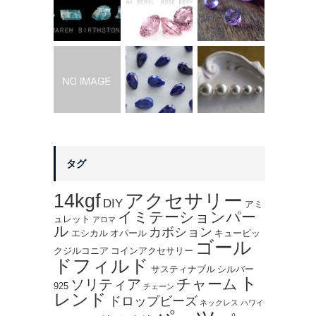
タグ
14kgf
アクセサリー
DIY
アミ
イミテーションパー
ュレット
アロマ
ル
カボション
エシカル
オパール
キュービッ
ゴール
クジルコニア
コインアクセサリー
ドフィルド
サスティナブル
シルバー
ト
チャーム
ソリティア
925
チェーン
レンド
ドロップビーズ
ネックレス
ハワイ